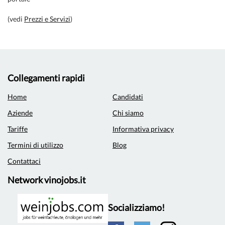
(vedi
Prezzi e Servizi
)
Collegamenti rapidi
Home
Candidati
Aziende
Chi siamo
Tariffe
Informativa privacy
Termini di utilizzo
Blog
Contattaci
Network vinojobs.it
Socializziamo!