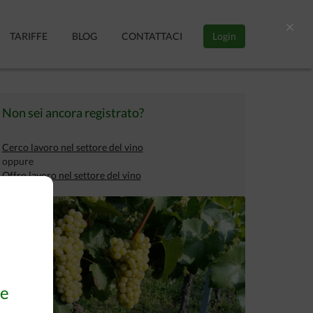
×
TARIFFE
BLOG
CONTATTACI
Login
Non sei ancora registrato?
Cerco lavoro nel settore del vino
oppure
Offro lavoro nel settore del vino
 e