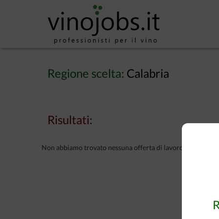
Regione scelta:
Calabria
Risultati:
Non abbiamo trovato nessuna offerta di lavoro secondo i tuo
R