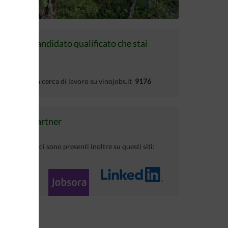
Trova il candidato qualificato che stai
cercando
Candidati in cerca di lavoro su vinojobs.it
9176
I nostri partner
I tuoi annunci sono presenti inoltre su questi siti: