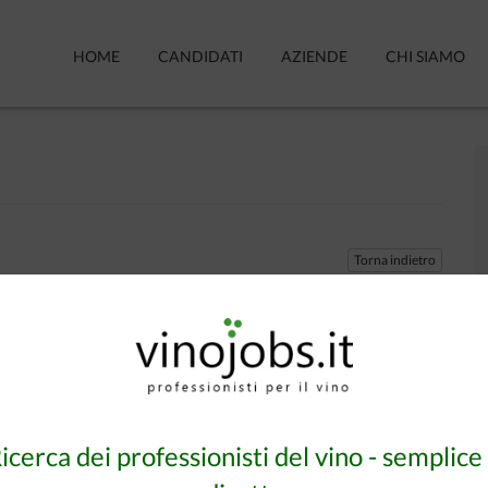
HOME
CANDIDATI
AZIENDE
CHI SIAMO
Torna indietro
i criteri di ricerca!
Torna indietro
icerca dei professionisti del vino - semplice