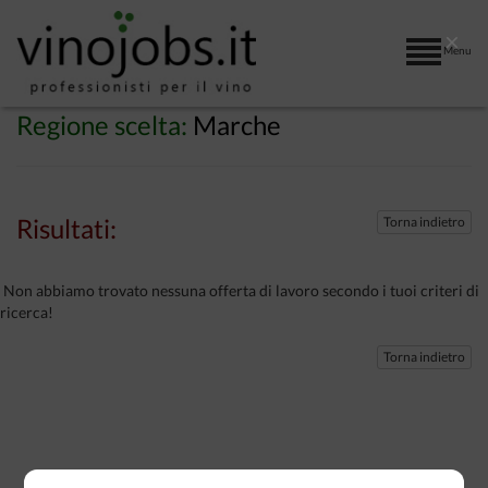
×
Menu
Regione scelta:
Marche
Risultati:
Torna indietro
Non abbiamo trovato nessuna offerta di lavoro secondo i tuoi criteri di
ricerca!
Torna indietro