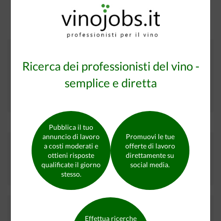
Non sei ancora registrato?
Ricerca dei professionisti del vino -
Cerco lavoro nel settore del vino
semplice e diretta
oppure
Offro lavoro nel settore del vino
Pubblica il tuo
annuncio di lavoro
Promuovi le tue
Trova il candidato qualificato che stai cercando
a costi moderati e
offerte di lavoro
ottieni risposte
direttamente su
qualificate il giorno
social media.
Candidati in cerca di lavoro su vinojobs.it
9176
stesso.
I nostri partner
Effettua ricerche