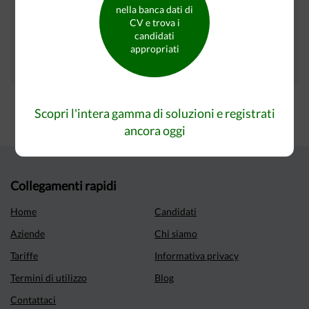
nella banca dati di
I tuoi annunci sono presenti inoltre su questi siti:
CV e trova i
candidati
appropriati
Scopri l'intera gamma di soluzioni e registrati
ancora oggi
Collegamenti rapidi
Home
Candidati
Aziende
Chi siamo
Tariffe
Informativa privacy
Termini di utilizzo
Blog
Contattaci