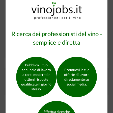
Non sei ancora registrato?
Ricerca dei professionisti del vino -
Cerco lavoro nel settore del vino
semplice e diretta
oppure
Offro lavoro nel settore del vino
Pubblica il tuo
annuncio di lavoro
Promuovi le tue
Trova il candidato qualificato che stai cercando
a costi moderati e
offerte di lavoro
ottieni risposte
direttamente su
qualificate il giorno
social media.
Candidati in cerca di lavoro su vinojobs.it
9176
stesso.
I nostri partner
Effettua ricerche