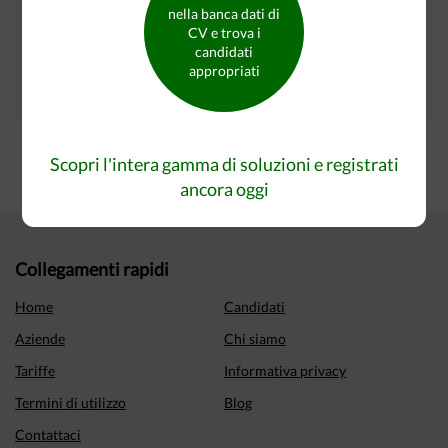
nella banca dati di
I tuoi annunci sono presenti inoltre su questi siti:
CV e trova i
candidati
appropriati
Scopri l'intera gamma di soluzioni e registrati
ancora oggi
Collegamenti rapidi
Home
Candidati
Aziende
Chi siamo
Tariffe
Informativa privacy
Termini di utilizzo
Blog
Contattaci