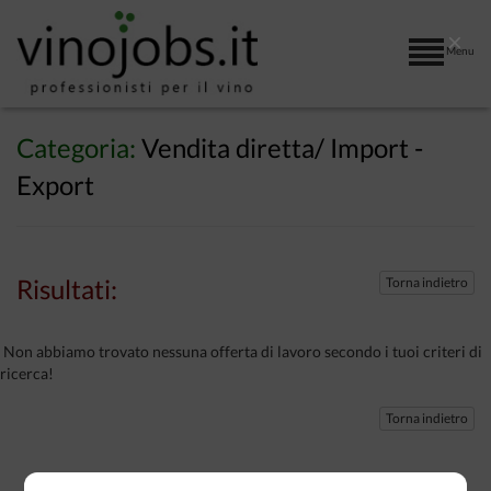
×
Menu
Categoria:
Vendita diretta/ Import -
Export
Risultati:
Torna indietro
Non abbiamo trovato nessuna offerta di lavoro secondo i tuoi criteri di
ricerca!
Torna indietro