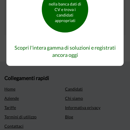
nella banca dati di
I tuoi annunci sono presenti inoltre su questi siti:
CV e trova i
candidati
appropriati
Scopri l'intera gamma di soluzioni e registrati
ancora oggi
Collegamenti rapidi
Home
Candidati
Aziende
Chi siamo
Tariffe
Informativa privacy
Termini di utilizzo
Blog
Contattaci