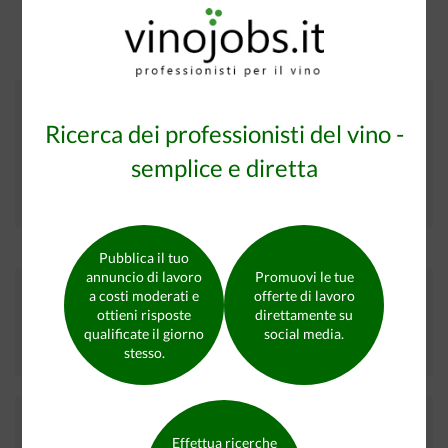
Non sei ancora registrato?
Ricerca dei professionisti del vino -
Cerco lavoro nel settore del vino
semplice e diretta
oppure
Offro lavoro nel settore del vino
Pubblica il tuo
annuncio di lavoro
Promuovi le tue
Trova il candidato qualificato che stai cercando
a costi moderati e
offerte di lavoro
ottieni risposte
direttamente su
qualificate il giorno
social media.
Candidati in cerca di lavoro su vinojobs.it
9176
stesso.
I nostri partner
Effettua ricerche