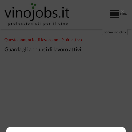
×
Menu
Torna indietro
Questo annuncio di lavoro non è più attivo
Guarda gli annunci di lavoro attivi