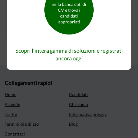
nella banca dati di
I tuoi annunci sono presenti inoltre su questi siti:
CV e trova i
candidati
appropriati
Scopri l'intera gamma di soluzioni e registrati
ancora oggi
Collegamenti rapidi
Home
Candidati
Aziende
Chi siamo
Tariffe
Informativa privacy
Termini di utilizzo
Blog
Contattaci