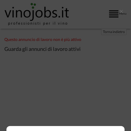
×
Menu
Torna indietro
Questo annuncio di lavoro non è più attivo
Guarda gli annunci di lavoro attivi