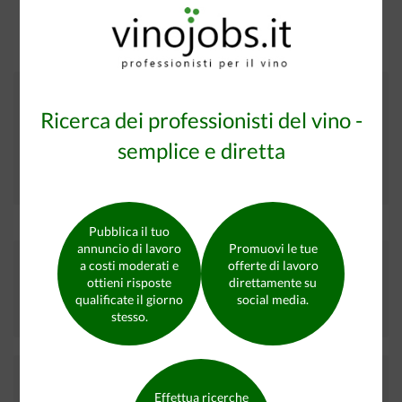
Non sei ancora registrato?
Ricerca dei professionisti del vino -
Cerco lavoro nel settore del vino
semplice e diretta
oppure
Offro lavoro nel settore del vino
Pubblica il tuo
annuncio di lavoro
Promuovi le tue
Trova il candidato qualificato che stai cercando
a costi moderati e
offerte di lavoro
ottieni risposte
direttamente su
qualificate il giorno
social media.
Candidati in cerca di lavoro su vinojobs.it
9176
stesso.
I nostri partner
Effettua ricerche