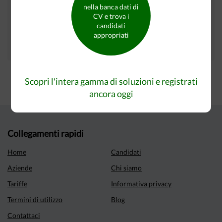
nella banca dati di
I tuoi annunci sono presenti inoltre su questi siti:
CV e trova i
candidati
appropriati
Scopri l'intera gamma di soluzioni e registrati
ancora oggi
Collegamenti rapidi
Home
Candidati
Aziende
Chi siamo
Tariffe
Informativa privacy
Termini di utilizzo
Blog
Contattaci