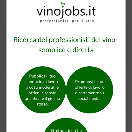
Non sei ancora registrato?
Ricerca dei professionisti del vino -
Cerco lavoro nel settore del vino
semplice e diretta
oppure
Offro lavoro nel settore del vino
Pubblica il tuo
annuncio di lavoro
Promuovi le tue
Trova il candidato qualificato che stai cercando
a costi moderati e
offerte di lavoro
ottieni risposte
direttamente su
qualificate il giorno
social media.
Candidati in cerca di lavoro su vinojobs.it
9176
stesso.
I nostri partner
Effettua ricerche