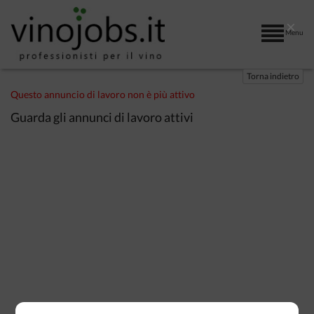
×
Menu
Torna indietro
Questo annuncio di lavoro non è più attivo
Guarda gli annunci di lavoro attivi