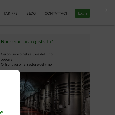
×
TARIFFE
BLOG
CONTATTACI
Login
Non sei ancora registrato?
Cerco lavoro nel settore del vino
oppure
Offro lavoro nel settore del vino
 e