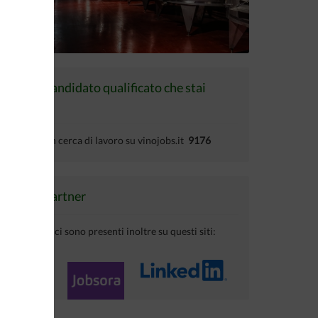
Trova il candidato qualificato che stai
cercando
Candidati in cerca di lavoro su vinojobs.it
9176
I nostri partner
I tuoi annunci sono presenti inoltre su questi siti: