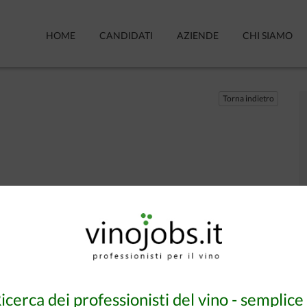
HOME
CANDIDATI
AZIENDE
CHI SIAMO
Torna indietro
icerca dei professionisti del vino - semplice